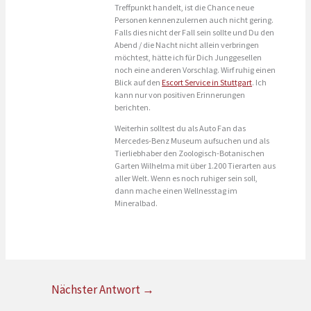
Treffpunkt handelt, ist die Chance neue
Personen kennenzulernen auch nicht gering.
Falls dies nicht der Fall sein sollte und Du den
Abend / die Nacht nicht allein verbringen
möchtest, hätte ich für Dich Junggesellen
noch eine anderen Vorschlag. Wirf ruhig einen
Blick auf den
Escort Service in Stuttgart
. Ich
kann nur von positiven Erinnerungen
berichten.
Weiterhin solltest du als Auto Fan das
Mercedes-Benz Museum aufsuchen und als
Tierliebhaber den Zoologisch-Botanischen
Garten Wilhelma mit über 1.200 Tierarten aus
aller Welt. Wenn es noch ruhiger sein soll,
dann mache einen Wellnesstag im
Mineralbad.
Nächster Antwort
→