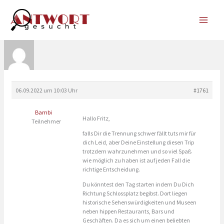
Zum
Inhalt
springen
06.09.2022 um 10:03 Uhr
#1761
Bambi
Hallo Fritz,
Teilnehmer
falls Dir die Trennung schwer fällt tuts mir für
dich Leid, aber Deine Einstellung diesen Trip
trotzdem wahrzunehmen und so viel Spaß
wie möglich zu haben ist auf jeden Fall die
richtige Entscheidung.
Du könntest den Tag starten indem Du Dich
Richtung Schlossplatz begibst. Dort liegen
historische Sehenswürdigkeiten und Museen
neben hippen Restaurants, Bars und
Geschäften. Da es sich um einen beliebten