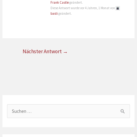
Frank Castle
geändert.
Diese Antwort wurde vor 4 Jahren, 1 Monat von
basti
geändert.
Nächster Antwort
→
S
u
c
h