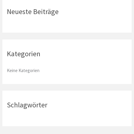
e
Neueste Beiträge
n
n
a
c
Kategorien
h
:
Keine Kategorien
Schlagwörter