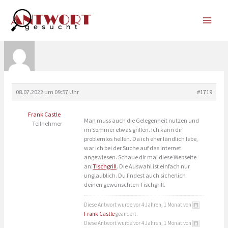
Zum
Inhalt
springen
08.07.2022 um 09:57 Uhr
#1719
Frank Castle
Man muss auch die Gelegenheit nutzen und
Teilnehmer
im Sommer etwas grillen. Ich kann dir
problemlos helfen. Da ich eher ländlich lebe,
war ich bei der Suche auf das Internet
angewiesen. Schaue dir mal diese Webseite
an:
Tischgrill
. Die Auswahl ist einfach nur
unglaublich. Du findest auch sicherlich
deinen gewünschten Tischgrill.
Diese Antwort wurde vor 4 Jahren, 1 Monat von
Frank Castle
geändert.
Diese Antwort wurde vor 4 Jahren, 1 Monat von