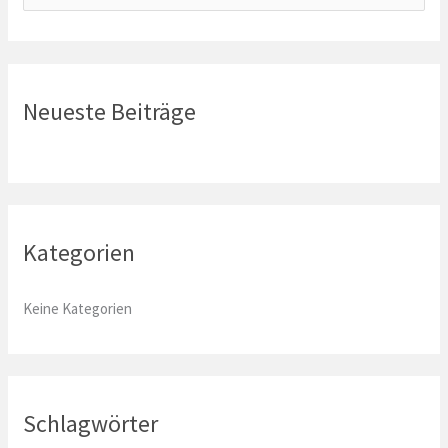
u
c
h
e
Neueste Beiträge
n
n
a
c
Kategorien
h
:
Keine Kategorien
Schlagwörter