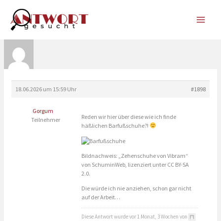
Zum
Inhalt
springen
18.06.2026 um 15:59 Uhr
#1898
Gorgum
Reden wir hier über diese wie ich finde
Teilnehmer
häßlichen Barfußschuhe?!
Bildnachweis: „Zehenschuhe von Vibram“
von SchuminWeb, lizenziert unter CC BY-SA
2.0.
Die würde ich nie anziehen, schon gar nicht
auf der Arbeit…
Diese Antwort wurde vor 1 Monat, 3 Wochen von