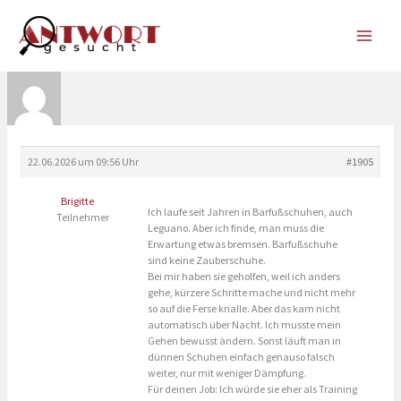
Zum
Inhalt
springen
22.06.2026 um 09:56 Uhr
#1905
Brigitte
Ich laufe seit Jahren in Barfußschuhen, auch
Teilnehmer
Leguano. Aber ich finde, man muss die
Erwartung etwas bremsen. Barfußschuhe
sind keine Zauberschuhe.
Bei mir haben sie geholfen, weil ich anders
gehe, kürzere Schritte mache und nicht mehr
so auf die Ferse knalle. Aber das kam nicht
automatisch über Nacht. Ich musste mein
Gehen bewusst ändern. Sonst läuft man in
dünnen Schuhen einfach genauso falsch
weiter, nur mit weniger Dämpfung.
Für deinen Job: Ich würde sie eher als Training