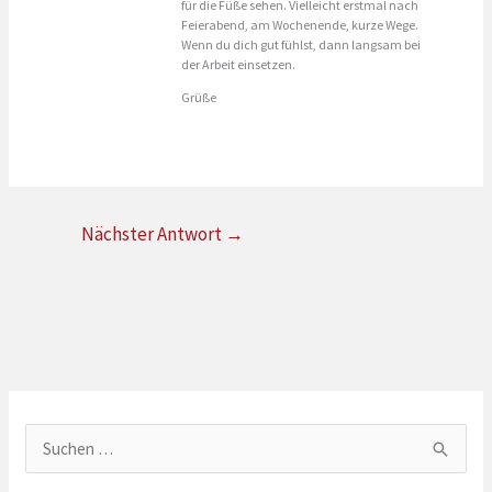
für die Füße sehen. Vielleicht erstmal nach
Feierabend, am Wochenende, kurze Wege.
Wenn du dich gut fühlst, dann langsam bei
der Arbeit einsetzen.
Grüße
Nächster Antwort
→
S
u