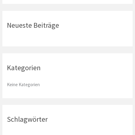
c
h
e
Neueste Beiträge
n
n
a
c
Kategorien
h
:
Keine Kategorien
Schlagwörter