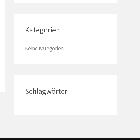
a
c
h
Kategorien
:
Keine Kategorien
Schlagwörter