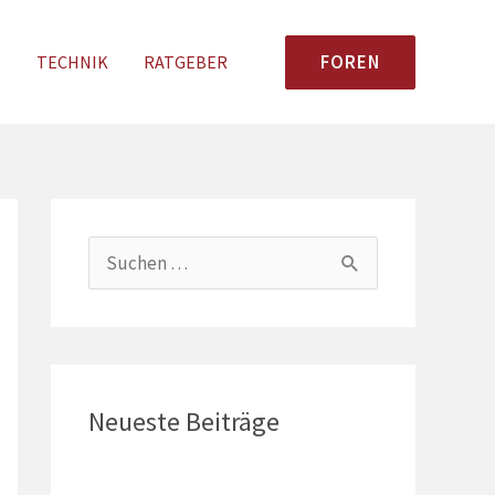
FOREN
N
TECHNIK
RATGEBER
S
u
c
h
e
Neueste Beiträge
n
n