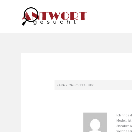
Zum
Inhalt
springen
24.06.2026 um 13:16 Uhr
Ich finde 
Modell, is
Sneaker. A
welche sei