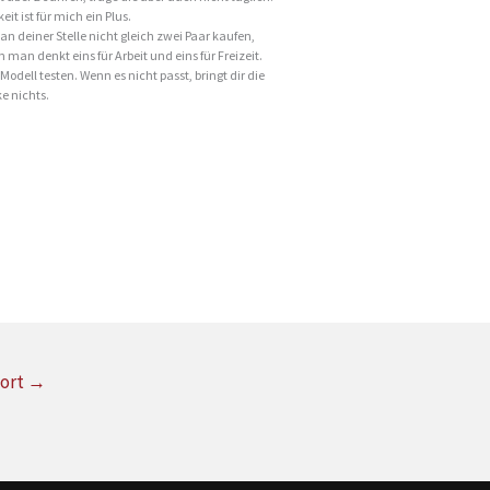
it ist für mich ein Plus.
an deiner Stelle nicht gleich zwei Paar kaufen,
man denkt eins für Arbeit und eins für Freizeit.
 Modell testen. Wenn es nicht passt, bringt dir die
e nichts.
wort
→