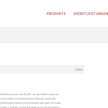
PRODUKTE
DIENSTLEISTUNGE
#1920
der Preis ist auch ein Punkt. Je nachdem welches
t man relativ schnell bei dem Preis für normale
ndererseits halten meine bisher sehr gut. Ich habe
t über 2 Jahren, trage die aber auch nicht täglich.