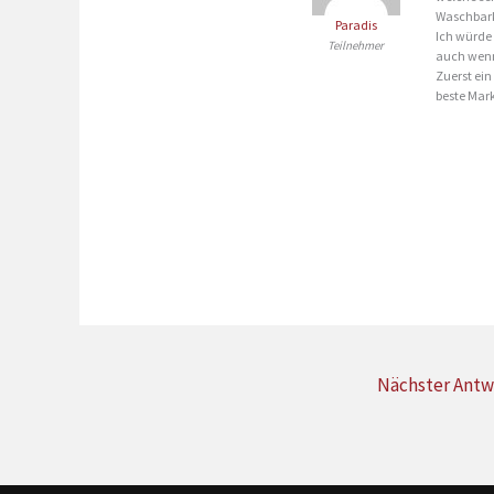
Waschbarke
Paradis
Ich würde 
Teilnehmer
auch wenn 
Zuerst ein
beste Mark
Nächster Ant