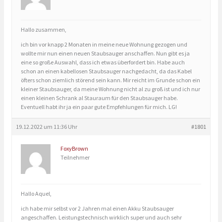
Hallo zusammen,
ich bin vor knapp 2 Monaten in meine neue Wohnung gezogen und
wollte mir nun einen neuen Staubsauger anschaffen. Nun gibt es ja
eine so große Auswahl, dass ich etwas überfordert bin. Habe auch
schon an einen kabellosen Staubsauger nachgedacht, da das Kabel
öfters schon ziemlich störend sein kann. Mir reicht im Grunde schon ein
kleiner Staubsauger, da meine Wohnung nicht al zu groß ist und ich nur
einen kleinen Schrank al Stauraum für den Staubsauger habe.
Eventuell habt ihr ja ein paar gute Empfehlungen für mich. LG!
19.12.2022 um 11:36 Uhr
#1801
FoxyBrown
Teilnehmer
Hallo Aquel,
ich habe mir selbst vor 2 Jahren mal einen Akku Staubsauger
angeschaffen. Leistungstechnisch wirklich super und auch sehr