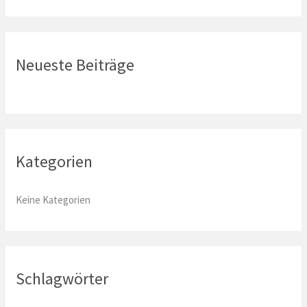
c
h
e
Neueste Beiträge
n
n
a
c
Kategorien
h
:
Keine Kategorien
Schlagwörter