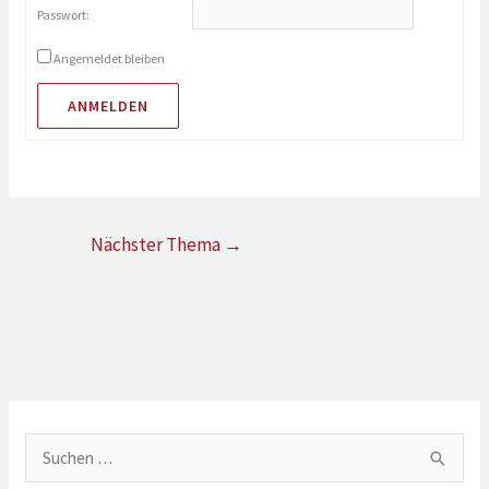
Passwort:
Angemeldet bleiben
ANMELDEN
Nächster Thema
→
S
u