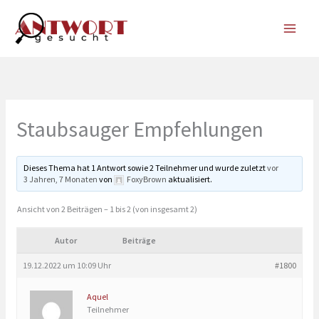
Zum
Inhalt
springen
Staubsauger Empfehlungen
Dieses Thema hat 1 Antwort sowie 2 Teilnehmer und wurde zuletzt
vor
3 Jahren, 7 Monaten
von
FoxyBrown
aktualisiert.
Ansicht von 2 Beiträgen – 1 bis 2 (von insgesamt 2)
Autor
Beiträge
19.12.2022 um 10:09 Uhr
#1800
Aquel
Teilnehmer