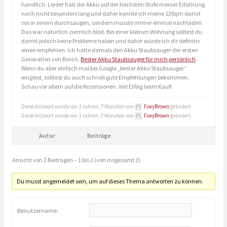
handlich. Leider hält der Akku auf der höchsten Stufe meiner Erfahrung
nach nicht besonders lang und daher konnte ich meine 120qm damit
nie in einem durchsaugen, sondern musste immer einmal nachladen.
Das war natürlich ziemlich blöd. Bei einer kleinen Wohnung solltest du
damit jedoch keine Probleme haben und daher würde ich dir definitiv
einen empfehlen. Ich hatte damals den Akku Staubsauger der ersten
Generation von Bosch.
Bester Akku Staubsauger für mich persönlich
.
Wenn du aber einfach mal bei Google „bester Akku Staubsauger“
eingibst, solltest du auch schnell gute Empfehlungen bekommen.
Schau vor allem auf die Rezensionen. Viel Erfolg beim Kauf!
Diese Antwort wurde vor 3 Jahren, 7 Monaten von
FoxyBrown
geändert.
Diese Antwort wurde vor 3 Jahren, 7 Monaten von
FoxyBrown
geändert.
Autor
Beiträge
Ansicht von 2 Beiträgen – 1 bis 2 (von insgesamt 2)
Du musst angemeldet sein, um auf dieses Thema antworten zu können.
Benutzername: