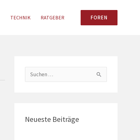
FOREN
N
TECHNIK
RATGEBER
S
u
c
h
e
Neueste Beiträge
n
n