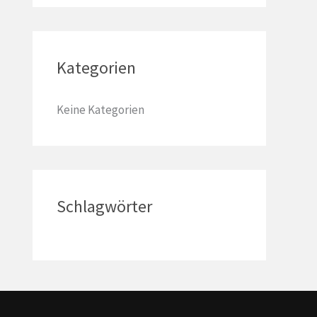
a
c
h
Kategorien
:
Keine Kategorien
Schlagwörter