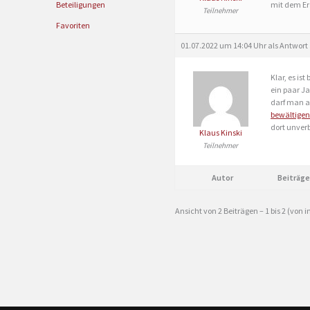
mit dem Er
Beteiligungen
Teilnehmer
Favoriten
01.07.2022 um 14:04 Uhr
als Antwort
Klar, es is
ein paar J
darf man au
bewältigen
dort unver
Klaus Kinski
Teilnehmer
Autor
Beiträge
Ansicht von 2 Beiträgen – 1 bis 2 (von 