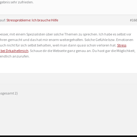
gebnis sehr zufrieden.
 auf:
Stressprobleme: Ich brauche Hilfe
#16
t besser, mit einem Spezialisten über solche Themen zu sprechen. Ich habe es selbst vor
ahren gemacht und das hat mir enorm weitergeholfen. Solche Gefühle bzw. Emotionen
ch nicht für sich selbst behalten, weil man dann quasi schon verloren hat.
Stress
 bei Drkaihellmich
. Schaue dir die Webseite ganz genau an. Du hast gar die Möglichkeit,
bindlich anzurufen.
insgesamt 2)