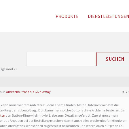
PRODUKTE
DIENSTLEISTUNGE
insgesamt 2)
 auf:
Ansteckbuttons als Give-Away
#17
t kann man mehrere Anbieter zu dem Thema finden. Meine Unternehmen hat die
on-King damit beauftragt. Dort kann man solche Buttons ohne Probleme bestellen. Ein
tton
von Button-King wird mit viel Liebe zum Detail angefertigt. Zuerst muss man
genaue Angaben bei der Bestellung machen, damit auch alles problemlos funktionieren
haben die Buttons sehr schnell zugeschickt bekommen und waren auch auf jeden Fall