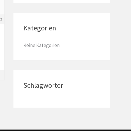
a
c
62
h
Kategorien
:
Keine Kategorien
Schlagwörter