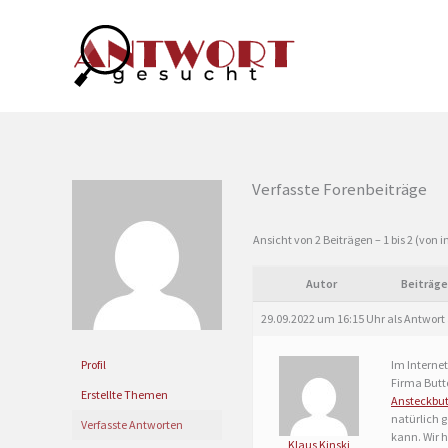
Zum
Inhalt
springen
Verfasste Forenbeiträge
Ansicht von 2 Beiträgen – 1 bis 2 (von 
Autor
Beiträge
29.09.2022 um 16:15 Uhr
als Antwort
Im Interne
Profil
Firma Butt
Erstellte Themen
Ansteckbu
natürlich 
Verfasste Antworten
kann. Wir 
Klaus Kinski