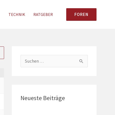
FOREN
N
TECHNIK
RATGEBER
S
u
c
h
e
Neueste Beiträge
n
n