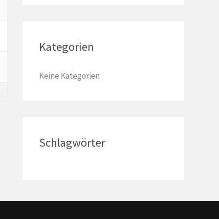
a
c
h
Kategorien
:
Keine Kategorien
Schlagwörter