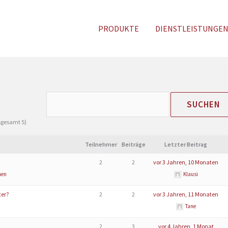
PRODUKTE
DIENSTLEISTUNGE
nsgesamt 5)
Teilnehmer
Beiträge
Letzter Beitrag
2
2
vor 3 Jahren, 10 Monaten
nen
Klausi
ter?
2
2
vor 3 Jahren, 11 Monaten
Tane
2
3
vor 4 Jahren, 1 Monat