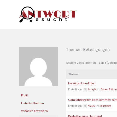
Zum
Inhalt
springen
Themen-Beteiligungen
Ansicht von 5 Themen – 1 bis 5 (von i
Thema
Heizöltank umfüllen
Erstellt von:
JamyM
in:
Bauen & Woh
Profil
Ganzjahresreifen oder Sommer/ Win
Erstellte Themen
Erstellt von:
Klausi
in:
Sonstiges
Verfasste Antworten
Begleitheizung Heizband