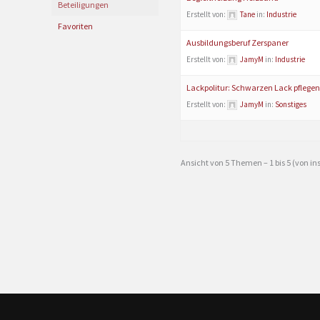
Beteiligungen
Erstellt von:
Tane
in:
Industrie
Favoriten
Ausbildungsberuf Zerspaner
Erstellt von:
JamyM
in:
Industrie
Lackpolitur: Schwarzen Lack pflegen
Erstellt von:
JamyM
in:
Sonstiges
Ansicht von 5 Themen – 1 bis 5 (von i